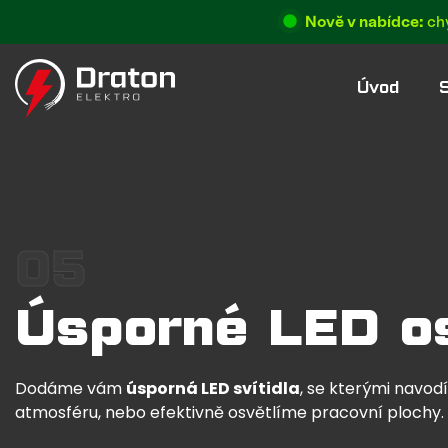
Nově v nabídce:
chy
Úvod
S
05
Úsporné LED os
Dodáme vám
úsporná LED svítidla
, se kterými navo
atmosféru, nebo efektivně osvětlíme pracovní plochy.