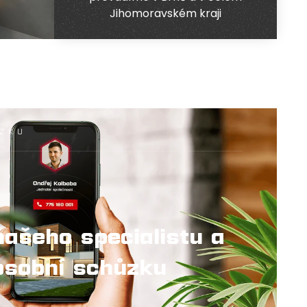
Jihomoravském kraji
ŮZKU
našeho specialistu a
osobní schůzku