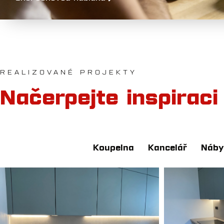
REALIZOVANÉ PROJEKTY
Načerpejte inspirac
Kuchyňská linka
Koupelna
Kancelář
Náby