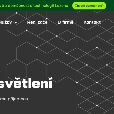
trá domácnost s technologií Loxone
Chytrá domácnost
lužby
Realizace
O firmě
Kontakt
větlení
díme příjemnou