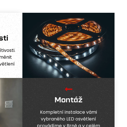
sti
ivosti.
měnit
větlení
Montáž
Kompletní instalace vámi
vybraného LED osvětlení
provádíme v Brně a v celém