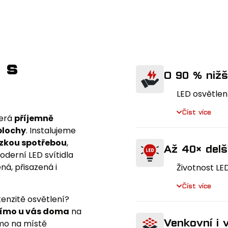
 s
O 90 % nižš
LED osvětlen
klasickými 
Číst více
terá
příjemně
energie
. Dí
plochy
. Instalujeme
noční osvětl
ízkou spotřebou
,
cesty. A na 
Až 40× delš
derní LED svítidla
á, přisazená i
Životnost LED
80 000 hod
Číst více
až 2 000 hod
tenzitě osvětlení?
wolframová ž
římo u vás doma
na
vibracím, 
Venkovní i v
ímo na místě