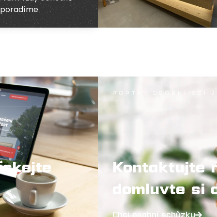
poradíme
POPTAT OSOBNÍ SCH
ískejte
Kontaktujte 
domluvte si 
Chci osobní schůzku